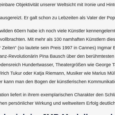
inbare Objektivität unserer Weltsicht mit Ironie und Hint
ausgereizt. Er galt schon zu Lebzeiten als Vater der Pop
 wilden 60ern habe ich noch viele Künstler kennengelern
vollbrachten. Mit mehr als 100 namhaften Künstlern die
er Zeiten“ (so lautete sein Preis 1997 in Cannes) Ingmar
Tanz-Revolutionärin Pina Bausch über den berühmtesten
iedensreich Hundertwasser, Theatergrößen wie George Ta
 Ulrich Tukur oder Katja Riemann, Musiker wie Marius M
ter kann man den Bogen der künstlerischen Kommunikati
ion liefert in ihrem exemplarischen Charakter den Schlüs
n persönlicher Wirkung und weltweitem Erfolg deutlich